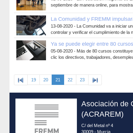
septiembre de manera online, para mostra
La Comunidad y FREMM impulsarán
13-08-2020
-
La Comunidad va a iniciar u
controlar y verificar el cumplimiento de l
Ya se puede elegir entre 80 curs
05-08-2020
-
Más de 80 cursos constituye
clic los directivos, trabajadores, desem
19
20
21
22
23
Asociación de 
(ACRAREM)
C/ del Metal nº 4
30009 - Murcia