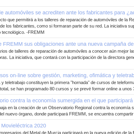
de automóviles se acrediten ante los fabricantes para ¿
cto que permitirá a los talleres de reparación de automóviles de l
 de los fabricantes, como si formaran parte de su red. La iniciativa
cio tecnológico. -FREMM
 de FREMM sus obligaciones ante una nueva campaña de 
ios de talleres de reparación de automóviles a conocer aún mejor l
horas. La iniciativa, que contará con la participación de la director
s on-line sobre gestión, marketing, ofimática y teletra
a y teletrabajo constituyen la primera "hornada" de cursos de telefor
tal, se han programado 80 cursos y se prevé formar online a uno
rio contra la economía sumergida en el que participa
a en la creación de un Observatorio Regional contra la economía sum
 del nuevo órgano, donde participará FREMM, se encuentra compartir 
 Movieléctrica 2020
resarios del Metal de Murcia participará en la nueva edición de la f