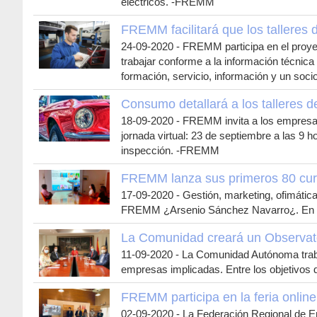
eléctricos. -FREMM
FREMM facilitará que los talleres 
24-09-2020
-
FREMM participa en el proye
trabajar conforme a la información técnica
formación, servicio, información y un so
Consumo detallará a los talleres
18-09-2020
-
FREMM invita a los empresar
jornada virtual: 23 de septiembre a las 9 
inspección. -FREMM
FREMM lanza sus primeros 80 curso
17-09-2020
-
Gestión, marketing, ofimátic
FREMM ¿Arsenio Sánchez Navarro¿. En to
La Comunidad creará un Observato
11-09-2020
-
La Comunidad Autónoma trabaj
empresas implicadas. Entre los objetivos
FREMM participa en la feria online
02-09-2020
-
La Federación Regional de Emp